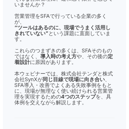
いませんか？
営業管理をSFAで行っている企業の多く
が、
“ツールはあるのに、現場でうまく活用し
きれていない”
という課題に直面していま
す。
これらのつまずきの多くは、SFAそのもの
ではなく、
導入時の考え方
や、その後の
定
着設計
に原因があります。
本ウェビナーでは、株式会社テンダと株式
会社SynXが
同じ目線で現場に向き合い
、
SFA導入・改善でよくある失敗事例をもと
に、現場が無理なく使い続けられる営業管
理を実現するための
4つのステップ
を、具
体例を交えながら解説します。